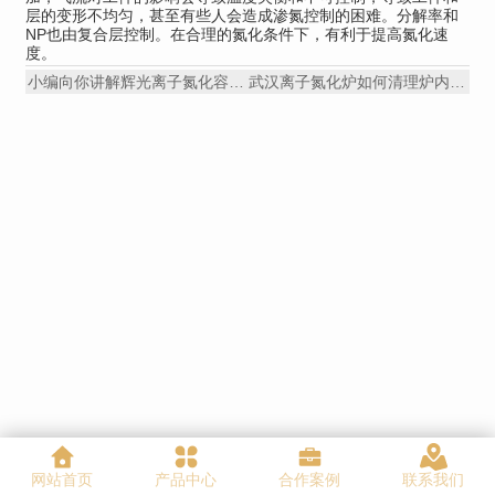
层的变形不均匀，甚至有些人会造成渗氮控制的困难。分解率和
NP也由复合层控制。在合理的氮化条件下，有利于提高氮化速
度。
小编向你讲解辉光离子氮化容易出现的问题及解决措施都有哪些？
武汉离子氮化炉如何清理炉内环境呢？
网站首页
产品中心
合作案例
联系我们