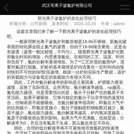
武汉等离子渗氮炉有限公司
辉光离子渗氮炉的老化处理技巧
所属分类：公司新闻 发布时间： 2024-10-23 作者：admin
这篇文章我们来了解一下
辉光离子渗氮炉
的老化处理技巧
吧。
一般家用辉光离子渗氮炉和氨管都是18-8ti不锈钢。新氮化罐
表面的钝化膜会阻止氮气的渗透，但由于18-8ti镍含量低，还是会
有渗透（渗透一般比较慢，不均匀）。随着辉光离子渗氮炉次数
和氮化时间的增加，内壁逐渐氮化。在相同的工艺、温度、时间
和负荷下，氨的分解率逐渐增加。为了**工艺所需的氮势NP，需
要对氮进行脱氮。炉龄的基本规律是炉内流量在一定时间内由慢
到快到不可控的NP阶段递增。根据一台炉的实际生产数据，该炉
的装载能力与设备规定的装载能力有很大不同。
因此，工件对氨分解速率的影响是主要因素，炉膛吸力逐渐
减慢，反映了实际情况。众所周知，氨分解速率越低，np越高，
氮化能力越强。但是需要指出的是，氨分子分解产生的氮原子非
常活跃。如果不被吸收，它将与稳定的氮分子以非常快的速度结
合，但钢表面不能被吸收。当氨分解速率很高时，即氨在大气中
的比例越小，即氨浓度越小，氨分子接触面积钢板数目越少，氮
原子越少，氮化能力越低。氨分解速率越高，炉内氢浓度越高，
氮原子的吸收就会受到影响。如果大气中充满氨，也就是说，分
解速率为0，并且没有氮原子生成，那么氮化肯定不存在。
因此，合理的低分解速率将不可避免地导致氨耗的快速增
加，气流对工件的影响会导致温度失衡和不可控制，导致工件和